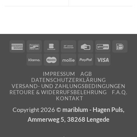
American
Bancontact
Bankomat
Bank
Credit
GiroPay
IDea
Express
Transfer
Card
Klarna
Maestro
Mollie
PayPal
Visa
IMPRESSUM
AGB
DATENSCHUTZERKLÄRUNG
VERSAND- UND ZAHLUNGSBEDINGUNGEN
RETOURE & WIDERRUFSBELEHRUNG
F.A.Q.
KONTAKT
Copyright 2026 ©
mariblum - Hagen Puls,
Ammerweg 5, 38268 Lengede