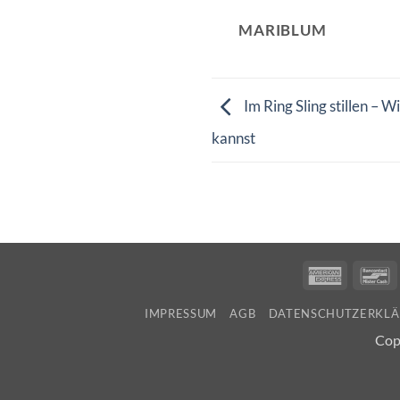
MARIBLUM
Im Ring Sling stillen – Wi
kannst
America
B
Express
IMPRESSUM
AGB
DATENSCHUTZERKL
Cop