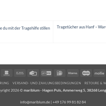
Tragetücher aus Hanf – Waru
e du mit der Tragehilfe stillen
n
ancontact
Bankomat
Bank
Credit
GiroPay
IDeal
Klarna
Maestro
M
Transfer
Card
ÄRUNG
VERSAND- UND ZAHLUNGSBEDINGUNGEN
RETOURE & 
yright 2026 ©
mariblum - Hagen Puls, Ammerweg 5, 38268 Len
info@mariblum.de | +49 176 99 81 82 84