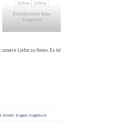
4,50 m
5,00 m
Eichhörnchen Baby
Eichhörnchen – Ring
Tragetuch
Sling
unsere Liebe zu ihnen. Es ist
t
,
kinder
,
tragen
,
tragetuch
.