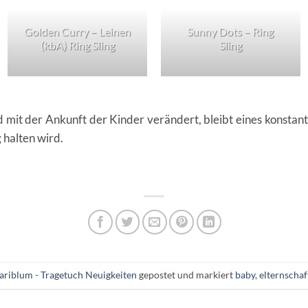
Golden Curry – Leinen
Sunny Dots – Ring
(kbA) Ring Sling
Sling
mit der Ankunft der Kinder verändert, bleibt eines konstant: 
g halten wird.
riblum - Tragetuch Neuigkeiten
gepostet und markiert
baby
,
elternschaf