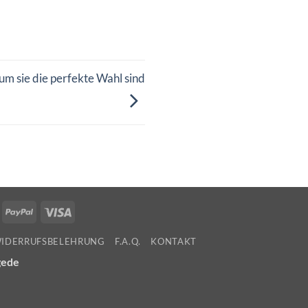
m sie die perfekte Wahl sind
ollie
PayPal
Visa
WIDERRUFSBELEHRUNG
F.A.Q.
KONTAKT
gede