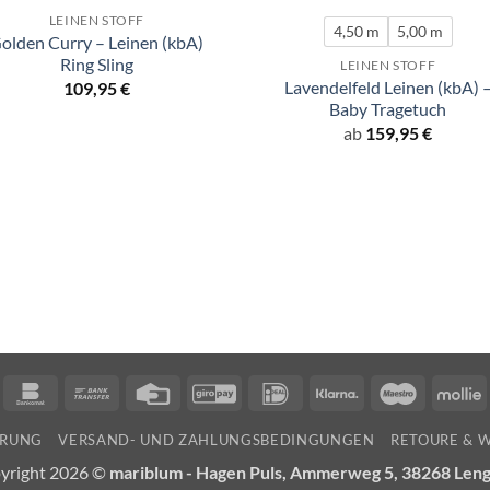
LEINEN STOFF
4,50 m
5,00 m
olden Curry – Leinen (kbA)
Ring Sling
LEINEN STOFF
Lavendelfeld Leinen (kbA) 
109,95
€
Baby Tragetuch
ab
159,95
€
n
ancontact
Bankomat
Bank
Credit
GiroPay
IDeal
Klarna
Maestro
M
Transfer
Card
ÄRUNG
VERSAND- UND ZAHLUNGSBEDINGUNGEN
RETOURE & 
yright 2026 ©
mariblum - Hagen Puls, Ammerweg 5, 38268 Len