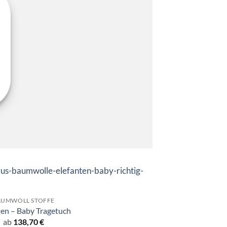
Angebot!
AUMWOLL STOFFE
ten – Baby Tragetuch
ab
138,70
€