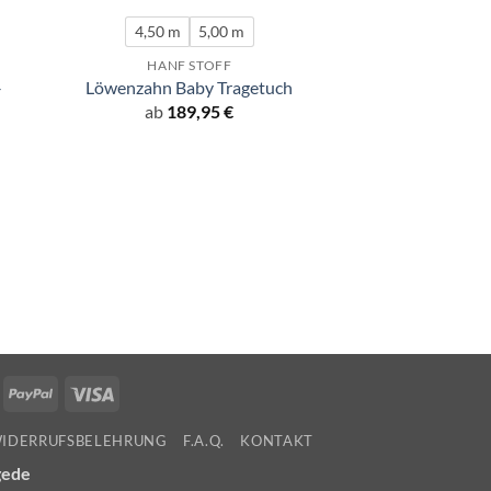
4,50 m
5,00 m
HANF STOFF
–
Löwenzahn Baby Tragetuch
ab
189,95
€
HANF S
Sunny Dots –
147,
ollie
PayPal
Visa
WIDERRUFSBELEHRUNG
F.A.Q.
KONTAKT
gede