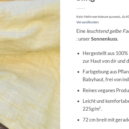
Kein Mehrwertsteuerausweis, da K
Versandkosten
Eine
leuchtend gelbe Fa
: unser
Sonnenkuss
.
Hergestellt aus 100% 
zur Haut von dir und 
Farbgebung aus Pflanz
Babyhaut, frei von ind
Reines veganes Produk
Leicht und komfortabe
225g/m².
72 cm breit mit gera