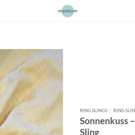
RING SLINGS
/
RING SLI
Sonnenkuss –
Sling