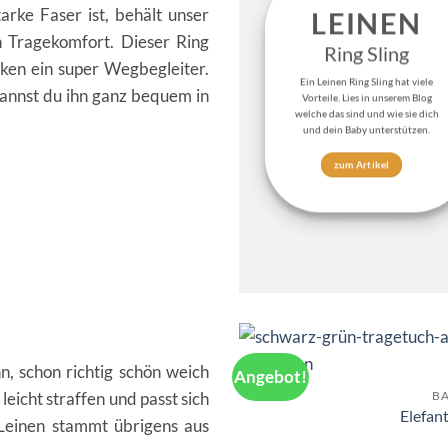
arke Faser ist, behält unser
LEINEN
 Tragekomfort. Dieser Ring
Ring Sling
ecken ein super Wegbegleiter.
Ein Leinen Ring Sling hat viele
kannst du ihn ganz bequem in
Vorteile. Lies in unserem Blog
welche das sind und wie sie dich
und dein Baby unterstützen.
zum Artikel
nn, schon richtig schön weich
Angebot!
B
 leicht straffen und passt sich
Elefan
Leinen stammt übrigens aus