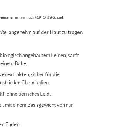
leinunternehmer nach §19 (1) UStG.
zzgl.
rb
e, angenehm auf der Haut zu tragen
biologisch angebautem Leinen, sanft
deinem Baby.
enextrakten, sicher für die
ustriellen Chemikalien.
t, ohne tierisches Leid.
l, mit einem Basisgewicht von nur
den Enden.