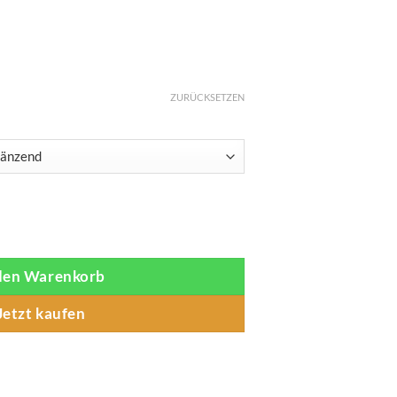
ZURÜCKSETZEN
) Ring Sling Menge
 den Warenkorb
Jetzt kaufen