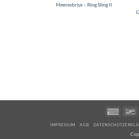
Meeresbrise – Ring Sling II
G
America
B
Express
IMPRESSUM
AGB
DATENSCHUTZERKL
Cop