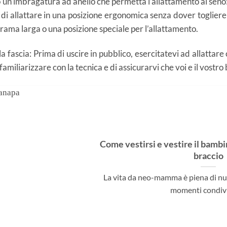
o un’imbragatura ad anello che permetta l’allattamento al seno
di allattare in una posizione ergonomica senza dover togliere
trama larga o una posizione speciale per l’allattamento.
la fascia: Prima di uscire in pubblico, esercitatevi ad allattare
amiliarizzare con la tecnica e di assicurarvi che voi e il vostro
Come vestirsi e vestire il bambi
braccio
La vita da neo-mamma è piena di nuo
momenti condivisi