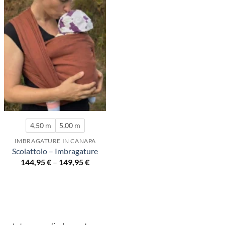
4,50 m
5,00 m
IMBRAGATURE IN CANAPA
Scoiattolo – Imbragature
144,95
€
–
149,95
€