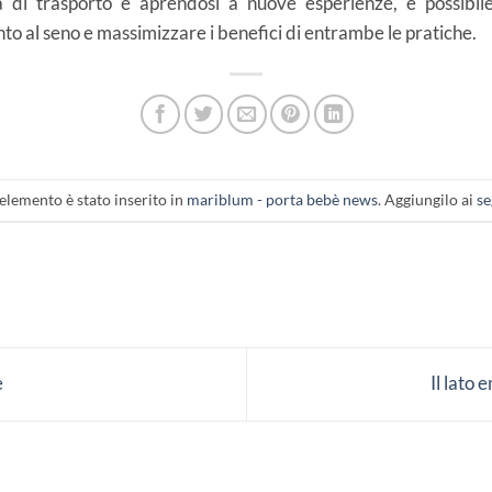
a di trasporto e aprendosi a nuove esperienze, è possibil
o al seno e massimizzare i benefici di entrambe le pratiche.
elemento è stato inserito in
mariblum - porta bebè news
. Aggiungilo ai
se
e
Il lato