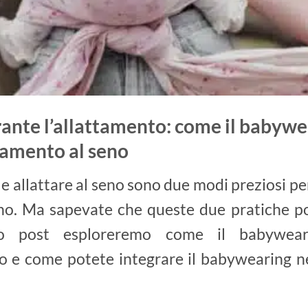
nte l’allattamento: come il babywe
ttamento al seno
e allattare al seno sono due modi preziosi p
ino. Ma sapevate che queste due pratiche p
to post esploreremo come il babywear
no e come potete integrare il babywearing ne