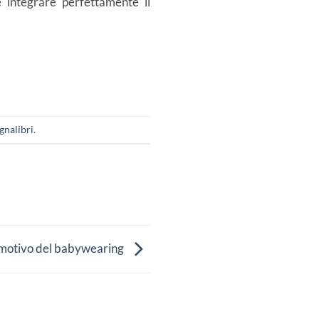
e integrare perfettamente il
gnalibri
.
 emotivo del babywearing