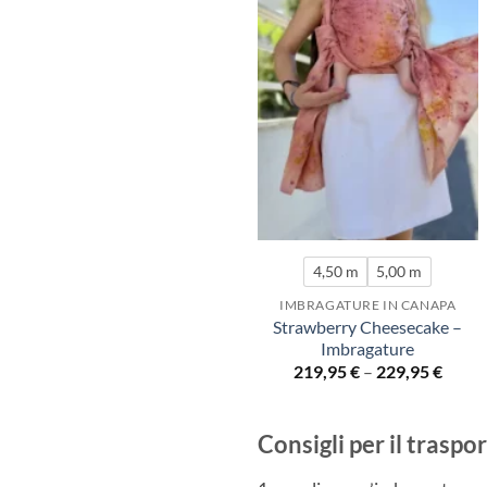
RING SLINGS
4,50 m
5,00 m
Cuore a Cuore – Ring Sling
IMBRAGATURE IN CANAPA
147,95
€
Strawberry Cheesecake –
Imbragature
219,95
€
–
229,95
€
Consigli per il trasp