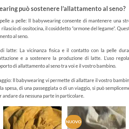
earing può sostenere l’allattamento al seno?
elle a pelle: Il babywearing consente di mantenere una stre
rilascio di ossitocina, il cosiddetto “ormone del legame”. Quest
amento al seno.
di latte: La vicinanza fisica e il contatto con la pelle du
lattazione e a sostenere la produzione di latte. L’uso rego
pporto di allattamento al seno tra voi e il vostro bambino.
aggio: Il babywearing vi permette di allattare il vostro bambi
e la spesa, di una passeggiata o di un viaggio, si può semplice
er andare da nessuna parte in particolare.
NUOVO