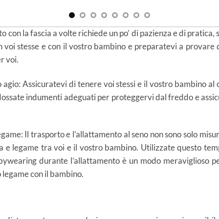
ento con la fascia a volte richiede un po’ di pazienza e di pratica,
on voi stesse e con il vostro bambino e preparatevi a provare 
r voi.
o agio: Assicuratevi di tenere voi stessi e il vostro bambino al
dossate indumenti adeguati per proteggervi dal freddo e assic
 legame: Il trasporto e l’allattamento al seno non sono solo mis
a e legame tra voi e il vostro bambino. Utilizzate questo tem
babywearing durante l’allattamento è un modo meraviglioso pe
 legame con il bambino.