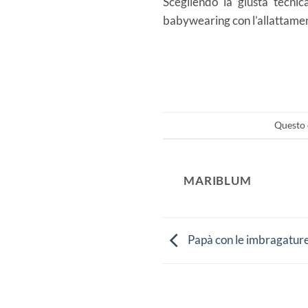
Scegliendo la giusta tecnic
babywearing con l’allattament
Questo 
MARIBLUM
Papà con le imbragatur