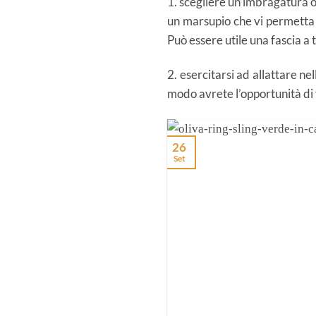
1. scegliere un’imbragatura 
un marsupio che vi permetta 
Può essere utile una fascia a 
2. esercitarsi ad allattare nel
modo avrete l’opportunità di f
26
Set
 sling: flessibile, vicino &
consigli & checklist
foglie brillano di colori caldi e
sca [...]