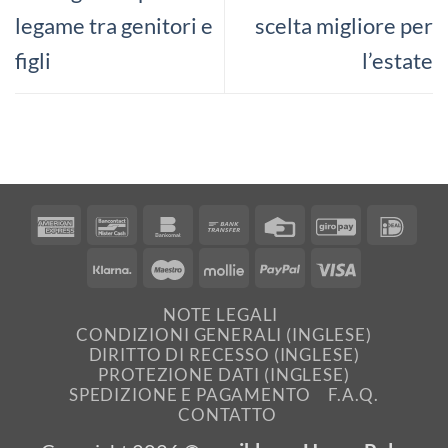
legame tra genitori e
scelta migliore per
figli
l’estate
American
Bancontact
Bankomat
Bank
Credit
GiroPay
IDea
Express
Transfer
Card
Klarna
Maestro
Mollie
PayPal
Visa
NOTE LEGALI
CONDIZIONI GENERALI (INGLESE)
DIRITTO DI RECESSO (INGLESE)
PROTEZIONE DATI (INGLESE)
SPEDIZIONE E PAGAMENTO
F.A.Q.
CONTATTO