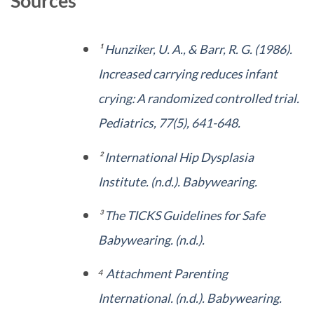
Sources
¹
Hunziker, U. A., & Barr, R. G. (1986).
Increased carrying reduces infant
crying: A randomized controlled trial.
Pediatrics, 77(5), 641-648.
²
International Hip Dysplasia
Institute. (n.d.). Babywearing.
³
The TICKS Guidelines for Safe
Babywearing. (n.d.).
⁴
Attachment Parenting
International. (n.d.). Babywearing.