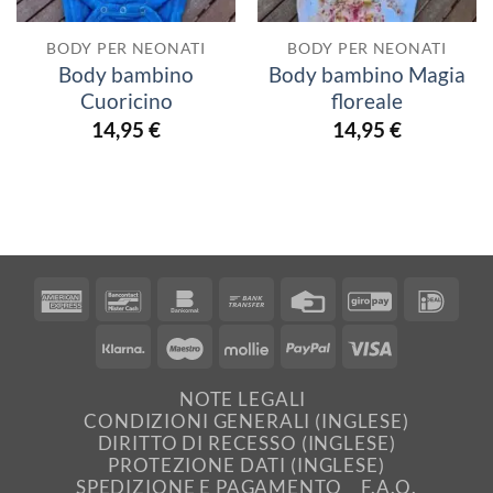
BODY PER NEONATI
BODY PER NEONATI
Body bambino
Body bambino Magia
Cuoricino
floreale
14,95
€
14,95
€
American
Bancontact
Bankomat
Bank
Credit
GiroPay
IDea
Express
Transfer
Card
Klarna
Maestro
Mollie
PayPal
Visa
NOTE LEGALI
CONDIZIONI GENERALI (INGLESE)
DIRITTO DI RECESSO (INGLESE)
PROTEZIONE DATI (INGLESE)
SPEDIZIONE E PAGAMENTO
F.A.Q.