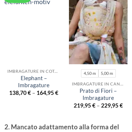
IMBRAGATURE IN COTONE
4,50 m
5,00 m
Elephant –
IMBRAGATURE IN CANAPA
Imbragature
Prato di Fiori –
138,70
€
–
164,95
€
Imbragature
219,95
€
–
229,95
€
2. Mancato adattamento alla forma del