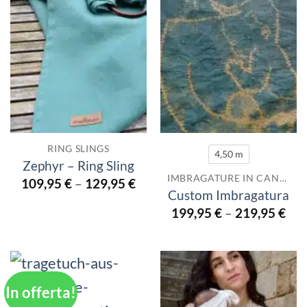
RING SLINGS
4,50 m
Zephyr – Ring Sling
IMBRAGATURE IN CANAPA
109,95
€
–
129,95
€
Custom Imbragatura
199,95
€
–
219,95
€
In offerta!