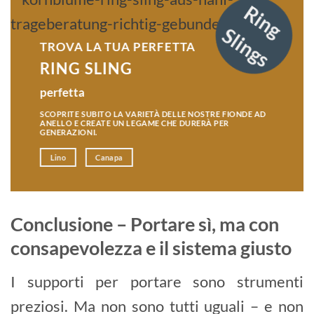
R
i
n
g
l
i
n
g
S
s
TROVA LA TUA PERFETTA
RING SLING
perfetta
SCOPRITE SUBITO LA VARIETÀ DELLE NOSTRE FIONDE AD
ANELLO E CREATE UN LEGAME CHE DURERÀ PER
GENERAZIONI.
Lino
Canapa
Conclusione – Portare sì, ma con
consapevolezza e il sistema giusto
I supporti per portare sono strumenti
preziosi. Ma non sono tutti uguali – e non