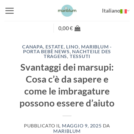
Salta
Italiano
ai
contenuti
0,00
€
CANAPA
,
ESTATE
,
LINO
,
MARIBLUM -
PORTA BEBÈ NEWS
,
NACHTEILE DES
TRAGENS
,
TESSUTI
Svantaggi dei marsupi:
Cosa c’è da sapere e
come le imbragature
possono essere d’aiuto
PUBBLICATO IL
MAGGIO 9, 2025
DA
MARIBLUM