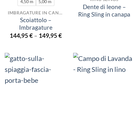
4,50 m
5,00 m
Dente di leone –
IMBRAGATURE IN CANAPA
Ring Sling in canapa
Scoiattolo –
Imbragature
144,95
€
–
149,95
€