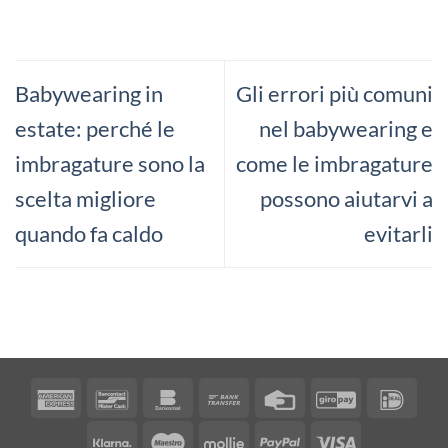
Babywearing in
Gli errori più comuni
estate: perché le
nel babywearing e
imbragature sono la
come le imbragature
scelta migliore
possono aiutarvi a
quando fa caldo
evitarli
American
Bancontact
Bankomat
Bank
Credit
GiroPay
IDea
Express
Transfer
Card
Klarna
Maestro
Mollie
PayPal
Visa