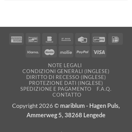
American
Bancontact
Bankomat
Bank
Credit
GiroPay
IDea
Express
Transfer
Card
Klarna
Maestro
Mollie
PayPal
Visa
NOTE LEGALI
CONDIZIONI GENERALI (INGLESE)
DIRITTO DI RECESSO (INGLESE)
PROTEZIONE DATI (INGLESE)
SPEDIZIONE E PAGAMENTO
F.A.Q.
CONTATTO
Copyright 2026 ©
mariblum - Hagen Puls,
Ammerweg 5, 38268 Lengede