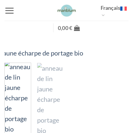
Passer
Français
au
contenu
0,00
€