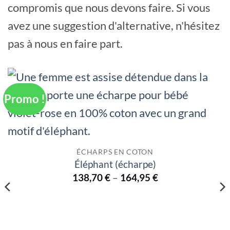
compromis que nous devons faire. Si vous
avez une suggestion d'alternative, n'hésitez
pas à nous en faire part.
Promo !
CHARPS EN COTON
éphant (écharpe)
8,70
€
–
164,95
€