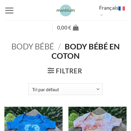
Passer
Français
au
contenu
0,00
€
BODY BÉBÉ
/
BODY BÉBÉ EN
COTON
FILTRER