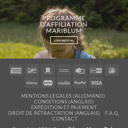
PROGRAMME
D’AFFILIATION
MARIBLUM
s'enregistrer
American
Bancontact
Bankomat
Bank
Credit
GiroPay
IDea
Express
Transfer
Card
Klarna
Maestro
Mollie
PayPal
Visa
MENTIONS LEGALES (ALLEMAND)
CONDITIONS (ANGLAIS)
EXPÉDITION ET PAIEMENT
DROIT DE RÉTRACTATION (ANGLAIS)
F.A.Q.
CONTACT