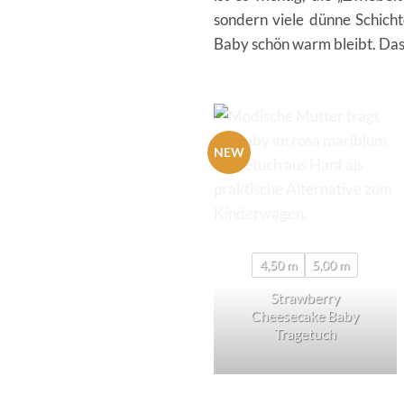
sondern viele dünne Schich
Baby schön warm bleibt. Das g
NEW
4,50 m
5,00 m
Strawberry
Cheesecake Baby
Tragetuch