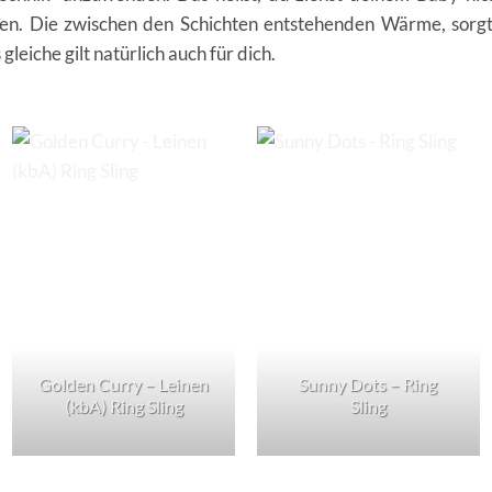
ten. Die zwischen den Schichten entstehenden Wärme, sorgt
leiche gilt natürlich auch für dich.
Golden Curry – Leinen
Sunny Dots – Ring
(kbA) Ring Sling
Sling