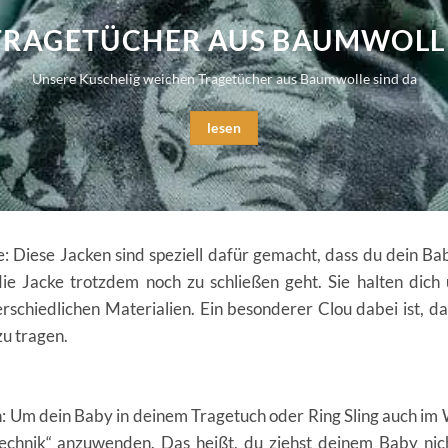
TRAGETÜCHER AUS BAUMWOLL
Unsere Kuschelig weichen Tragetücher aus Baumwolle sind da
lesen
: Diese Jacken sind speziell dafür gemacht, dass du dein Ba
ie Jacke trotzdem noch zu schließen geht. Sie halten dic
rschiedlichen Materialien. Ein besonderer Clou dabei ist, d
zu tragen.
: Um dein Baby in deinem Tragetuch oder Ring Sling auch im 
ltechnik“ anzuwenden. Das heißt, du ziehst deinem Baby nich