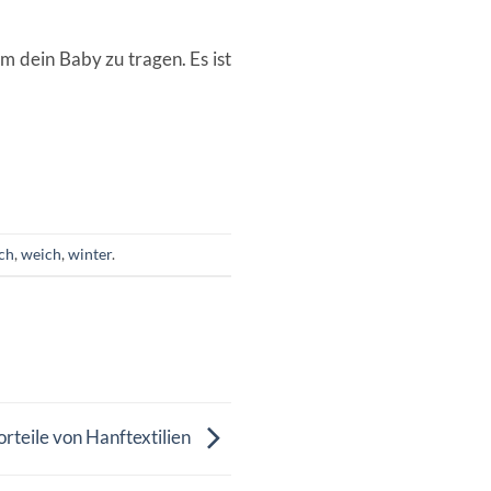
 dein Baby zu tragen. Es ist
ch
,
weich
,
winter
.
orteile von Hanftextilien