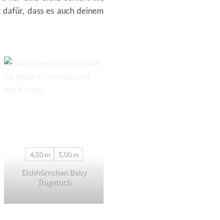
 dafür, dass es auch deinem
4,50 m
5,00 m
Eichhörnchen Baby
Eichhörnchen – Ring
Tragetuch
Sling