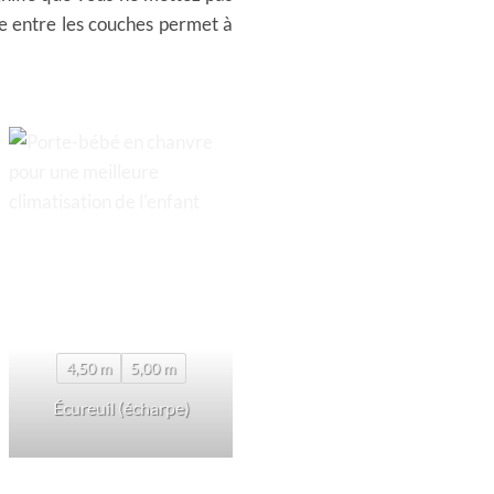
ée entre les couches permet à
4,50 m
5,00 m
Écureuil (écharpe)