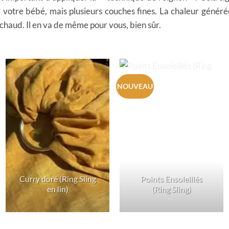
 votre bébé, mais plusieurs couches fines. La chaleur génér
chaud. Il en va de même pour vous, bien sûr.
NOUVEAU
Curry doré (Ring Sling
Points Ensoleillés
en lin)
(Ring Sling)