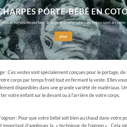
CHARPES PORTE-BÉBÉ EN COT
Nos écharpes de portage douces et confortables en coton sont arrivées
plus
age : Ces vestes sont spécialement conçues pour le portage, d
tre corps par temps froid tout en fermant la veste. Elles vou
alement disponibles dans une grande variété de matériaux. Un p
rter votre enfant sur le devant ou à l’arrière de votre corps.
 l’oignon : Pour que votre bébé soit bien au chaud dans votre 
t important d’appliquer la » technique de l’oignon « . Cela s