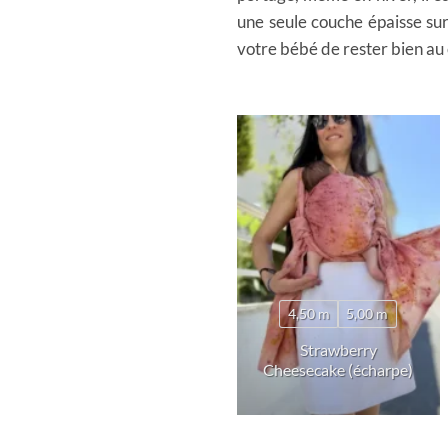
une seule couche épaisse sur
votre bébé de rester bien au 
4,50 m
5,00 m
Cœur à Cœur (Ring
Strawberry
Sling)
Cheesecake (écharpe)