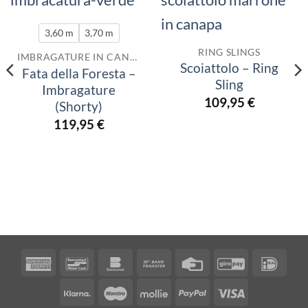
3,60 m
3,70 m
RING SLINGS
IMBRAGATURE IN CANAPA
Scoiattolo – Ring
Fata della Foresta –
Sling
Imbragature
109,95
€
(Shorty)
119,95
€
American
Bancontact
Bankomat
Bank
Credit
GiroPay
IDea
Express
Transfer
Card
Klarna
Maestro
Mollie
PayPal
Visa