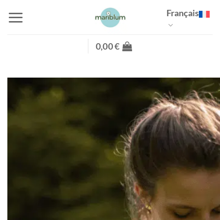
Passer
Français
au
contenu
0,00
€