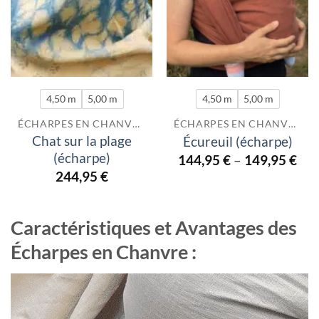
4,50 m
5,00 m
4,50 m
5,00 m
ÉCHARPES EN CHANVRE
ÉCHARPES EN CHANVRE
Chat sur la plage
Écureuil (écharpe)
(écharpe)
144,95
€
–
149,95
€
244,95
€
Caractéristiques et Avantages des
Écharpes en Chanvre :