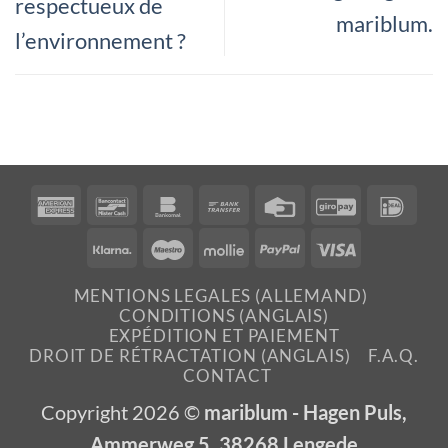
respectueux de
mariblum.
l’environnement ?
American
Bancontact
Bankomat
Bank
Credit
GiroPay
IDea
Express
Transfer
Card
Klarna
Maestro
Mollie
PayPal
Visa
MENTIONS LEGALES (ALLEMAND)
CONDITIONS (ANGLAIS)
EXPÉDITION ET PAIEMENT
DROIT DE RÉTRACTATION (ANGLAIS)
F.A.Q.
CONTACT
Copyright 2026 ©
mariblum - Hagen Puls,
Ammerweg 5, 38268 Lengede