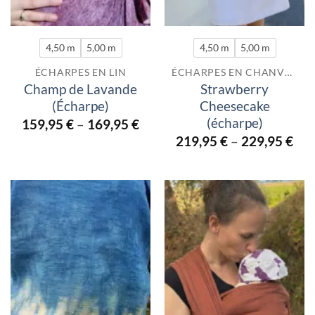
4,50 m
5,00 m
4,50 m
5,00 m
ÉCHARPES EN LIN
ÉCHARPES EN CHANVRE
Champ de Lavande
Strawberry
(Écharpe)
Cheesecake
(écharpe)
159,95
€
–
169,95
€
219,95
€
–
229,95
€