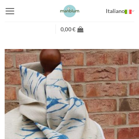
Salta
Italiano
ai
contenuti
0,00
€