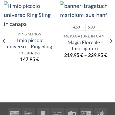
4,50 m
5,00 m
RING SLINGS
IMBRAGATURE IN CANAPA
Il mio piccolo
Magia Floreale –
universo – Ring Sling
Imbragature
in canapa
219,95
€
–
229,95
€
147,95
€
American
Bancontact
Bankomat
Bank
Credit
GiroPay
IDea