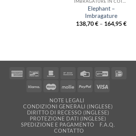
IMBRAGATURE IN COTONE
Elephant –
Imbragature
138,70
€
–
164,95
€
American
Bancontact
Bankomat
Bank
Credit
GiroPay
IDea
Express
Transfer
Card
Klarna
Maestro
Mollie
PayPal
Visa
NOTE LEGALI
CONDIZIONI GENERALI (INGLESE)
DIRITTO DI RECESSO (INGLESE)
PROTEZIONE DATI (INGLESE)
SPEDIZIONE E PAGAMENTO
F.A.Q.
CONTATTO