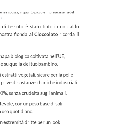
ene riscossa, in quanto piccole imprese ai sensi del
ne
 di tessuto è stato tinto in un caldo
 nostra fionda al
Cioccolato
ricorda il
apa biologica coltivata nell'UE,
e e su quella del tuo bambino.
 estratti vegetali, sicure per la pelle
 prive di sostanze chimiche industriali.
0%, senza crudeltà sugli animali.
evole, con un peso base di soli
n uso quotidiano.
n estremità dritte per un look