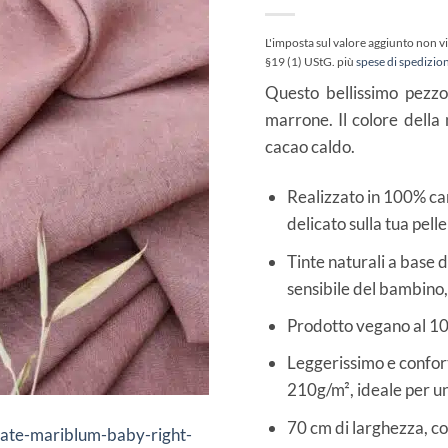
L'imposta sul valore aggiunto non vi
§19 (1) UStG.
più
spese di spedizio
Questo bellissimo pezzo
marrone. Il colore della
cacao caldo.
Realizzato in 100% can
delicato sulla tua pell
Tinte naturali a base di
sensibile del bambino,
Prodotto vegano al 10
Leggerissimo e confort
210g/m², ideale per u
70 cm di larghezza, co