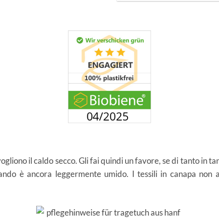
gliono il caldo secco. Gli fai quindi un favore, se di tanto in t
uando è ancora leggermente umido. I tessili in canapa non a