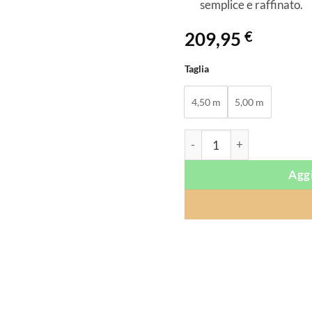
semplice e raffinato.
209,95
€
Taglia
4,50 m
5,00 m
Cioccolato - Imbragature 
Aggi