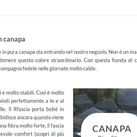
in canapa
in pura canapa sta entrando nel nostro negozio. Non è un ma
 ottenere questo colore straordinario. Con questa fionda d
 compagno fedele nelle giornate molto calde.
i e molto stabili. Così è molto
quindi perfettamente a te e al
e. Il Rfascia porta bebè in
rbidisce ancora quando viene
a fibra molto forte, il fascia
CANAPA
acevole comfort
(scopri di più