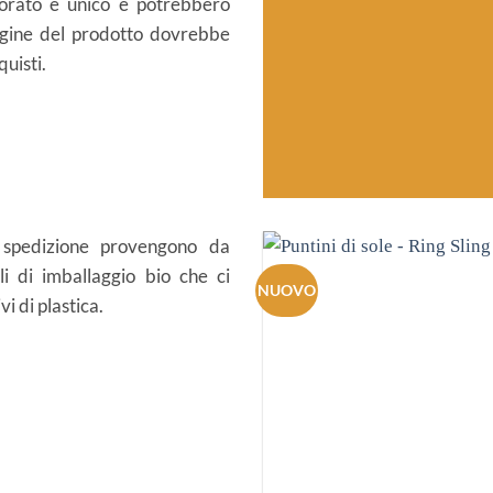
orato e unico e potrebbero
magine del prodotto dovrebbe
uisti.
 spedizione provengono da
li di imballaggio bio che ci
i di plastica.