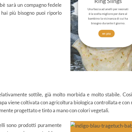
Ring Slings
ebè sarà un compagno fedele
Una fascia ad anelli per neonati
hai più bisogno puoi riporlo
è la scelta migliore per dare al
bambino la vicinanza di cui ha
bisogno durante il giorno.
en piu
ativamente sottile, già molto morbida e molto stabile. Così 
pa viene coltivata con agricoltura biologica controllata e con 
mente progettato e tinto a mano con colori vegetali.
lli sono prodotti puramente