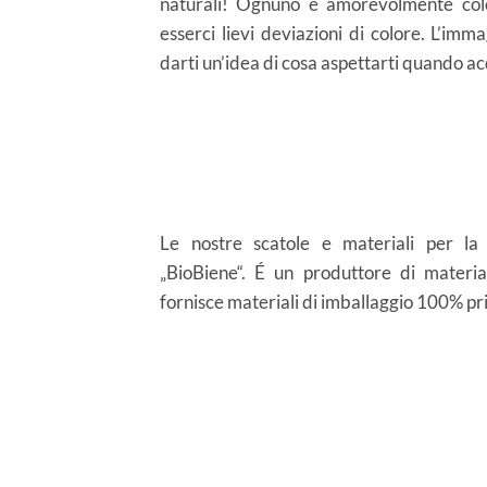
naturali! Ognuno è amorevolmente col
esserci lievi deviazioni di colore. L’im
darti un’idea di cosa aspettarti quando acq
Le nostre scatole e materiali per la
„BioBiene“. É un produttore di materia
NUOVO
fornisce materiali di imballaggio 100% priv