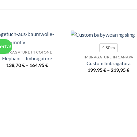
ferta!
4,50 m
IMBRAGATURE IN COTONE
IMBRAGATURE IN CANAPA
Elephant – Imbragature
Custom Imbragatura
138,70
€
–
164,95
€
199,95
€
–
219,95
€