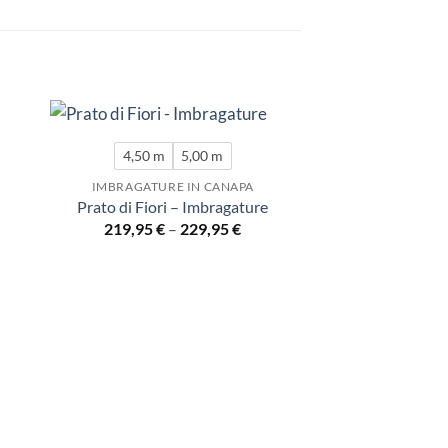
4,50 m
5,00 m
IMBRAGATURE IN CANAPA
Prato di Fiori – Imbragature
219,95
€
–
229,95
€