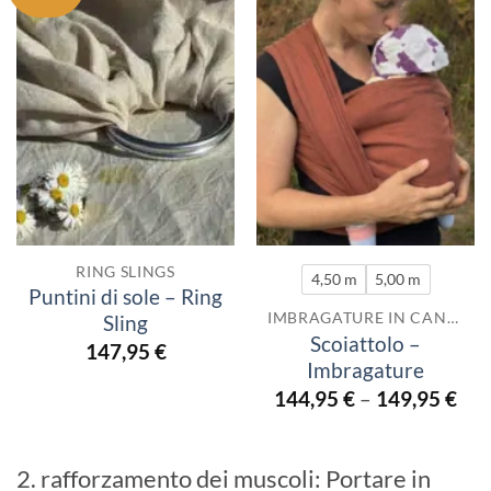
RING SLINGS
4,50 m
5,00 m
Puntini di sole – Ring
IMBRAGATURE IN CANAPA
Sling
Scoiattolo –
147,95
€
Imbragature
144,95
€
–
149,95
€
2. rafforzamento dei muscoli: Portare in