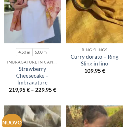
RING SLINGS
4,50 m
5,00 m
Curry dorato – Ring
IMBRAGATURE IN CANAPA
Sling in lino
Strawberry
109,95
€
Cheesecake –
Imbragature
219,95
€
–
229,95
€
NUOVO