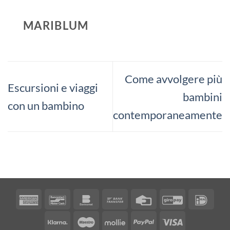
MARIBLUM
Come avvolgere più
Escursioni e viaggi
bambini
con un bambino
contemporaneamente
American
Bancontact
Bankomat
Bank
Credit
GiroPay
IDea
Express
Transfer
Card
Klarna
Maestro
Mollie
PayPal
Visa