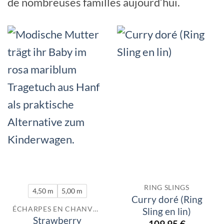
de nombreuses familles aujourd’hui.
RING SLINGS
4,50 m
5,00 m
Curry doré (Ring
ÉCHARPES EN CHANVRE
Sling en lin)
Strawberry
109,95
€