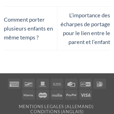
L’importance des
Comment porter
écharpes de portage
plusieurs enfants en
pour le lien entre le
même temps ?
parent et l’enfant
American
Bancontact
Bankomat
Bank
Credit
GiroPay
IDea
Express
Transfer
Card
Klarna
Maestro
Mollie
PayPal
Visa
MENTIONS LEGALES (ALLEMAND)
CONDITIONS (ANGLAIS)