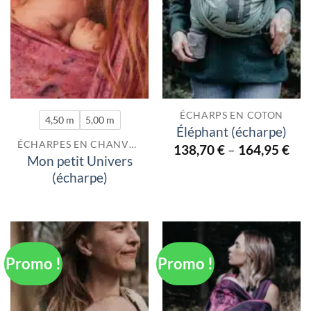
ÉCHARPS EN COTON
4,50 m
5,00 m
Éléphant (écharpe)
ÉCHARPES EN CHANVRE
138,70
€
–
164,95
€
Mon petit Univers
(écharpe)
Promo !
Promo !