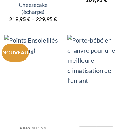
Cheesecake
(écharpe)
219,95
€
–
229,95
€
NOUVEAU
RING SLINGS