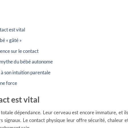
act est vital
bé « gâté »
ience sur le contact
u mythe du bébé autonome
à son intuition parentale
une force
ct est vital
 totale dépendance. Leur cerveau est encore immature, et i
s signaux. Le contact physique leur offre sécurité, chaleur et
tachement sain.