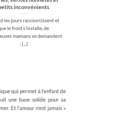
petits inconvénients
ring slings en autom
 les jours raccourcissent et
L’automne est à nos port
que le froid s’installe, de
apportant avec lui des journ
euses mamans se demandent
fraîches qui nous invitent 
: [...]
ique qui permet à l’enfant de
uit une base solide pour sa
mer. Et l’amour n’est jamais «