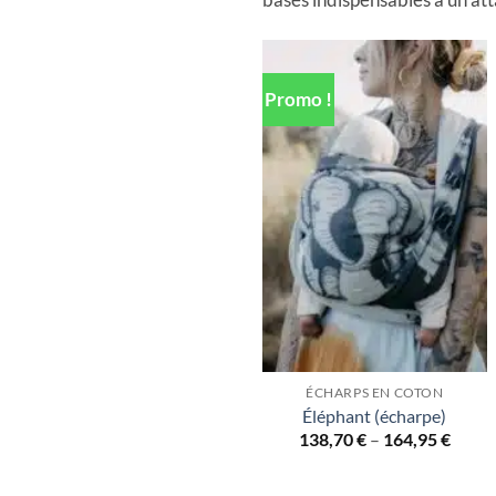
Promo !
ÉCHARPS EN COTON
Éléphant (écharpe)
138,70
€
–
164,95
€