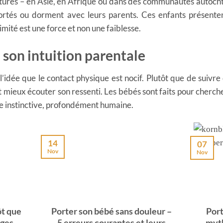
ultures – en Asie, en Afrique ou dans des communautés autochto
ortés ou dorment avec leurs parents. Ces enfants présen
imité est une force et non une faiblesse.
 son intuition parentale
 l’idée que le contact physique est nocif. Plutôt que de suivr
t mieux écouter son ressenti. Les bébés sont faits pour cherche
nse instinctive, profondément humaine.
14
07
Nov
Nov
ôt que
Porter son bébé sans douleur –
Port
ages
5 erreurs courantes et leurs
myth