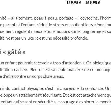
159,95
€
–
169,95
€
é – allaitement, peau à peau, portage – l’ocytocine, l’hormo
e parent et l’enfant, réduit le stress et soutient le système 
uement régulent mieux leurs émotions sur le long terme et so
ité n’est pas un luxe : c’est une nécessité profonde.
 « gâté »
un enfant pourrait recevoir « trop d’attention ». Or biologiqu
intention cachée. Pleurer est sa seule manière de communiqu
e d’être contre un corps chaleureux.
rir du contact physique, c’est lui apprendre la confiance. U
veloppe un attachement sécurisant. Et c’est cet attachement qui
 enfant qui se sent en sécurité a le courage d’explorer le mond