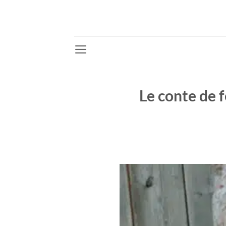
Passer
au
contenu
Le conte de 