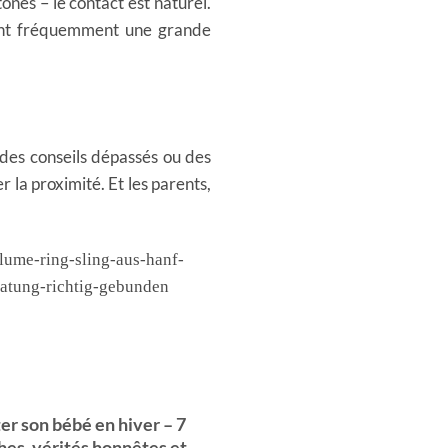
nes – le contact est naturel.
tent fréquemment une grande
e des conseils dépassés ou des
r la proximité. Et les parents,
03
Nov
er son bébé en hiver – 7
Guide complet des mat
es, vérités honnêtes et
pour écharpes de porta