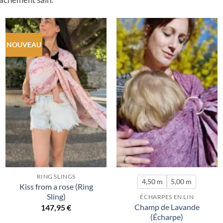
NOUVEAU
RING SLINGS
4,50 m
5,00 m
Kiss from a rose (Ring
Sling)
ÉCHARPES EN LIN
Champ de Lavande
147,95
€
(Écharpe)