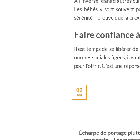
À l’inverse, dans d’autres c
Les bébés y sont souvent p
sérénité – preuve que la prox
Faire confiance à
Il est temps de se libérer de
normes sociales figées, il vau
pour l’offrir. C’est une répo
02
Avr
Écharpe de portage plut
poussette – Les avant