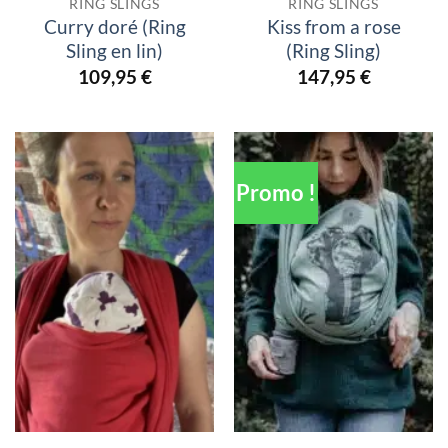
RING SLINGS
RING SLINGS
Curry doré (Ring
Kiss from a rose
Sling en lin)
(Ring Sling)
109,95
€
147,95
€
Promo !