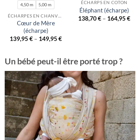
ÉCHARPS EN COTON
4,50 m
5,00 m
Éléphant (écharpe)
ÉCHARPES EN CHANVRE
138,70
€
–
164,95
€
Cœur de Mère
(écharpe)
139,95
€
–
149,95
€
Un bébé peut-il être porté trop ?