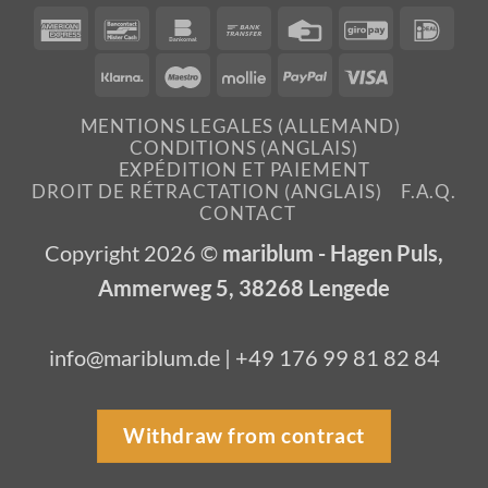
American
Bancontact
Bankomat
Bank
Credit
GiroPay
IDea
Express
Transfer
Card
Klarna
Maestro
Mollie
PayPal
Visa
MENTIONS LEGALES (ALLEMAND)
CONDITIONS (ANGLAIS)
EXPÉDITION ET PAIEMENT
DROIT DE RÉTRACTATION (ANGLAIS)
F.A.Q.
CONTACT
Copyright 2026 ©
mariblum - Hagen Puls,
Ammerweg 5, 38268 Lengede
info@mariblum.de | +49 176 99 81 82 84
Withdraw from contract