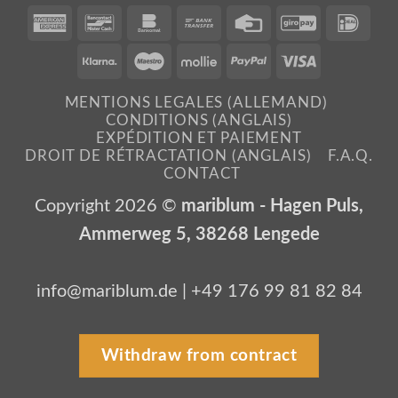
American
Bancontact
Bankomat
Bank
Credit
GiroPay
IDe
Express
Transfer
Card
Klarna
Maestro
Mollie
PayPal
Visa
MENTIONS LEGALES (ALLEMAND)
CONDITIONS (ANGLAIS)
EXPÉDITION ET PAIEMENT
DROIT DE RÉTRACTATION (ANGLAIS)
F.A.Q.
CONTACT
Copyright 2026 ©
mariblum - Hagen Puls,
Ammerweg 5, 38268 Lengede
info@mariblum.de | +49 176 99 81 82 84
Withdraw from contract