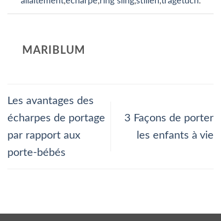
allaitement
,
echarpe
,
ring sling
,
stillen
,
tragetuch
.
MARIBLUM
Les avantages des
écharpes de portage
3 Façons de porter
par rapport aux
les enfants à vie
porte-bébés