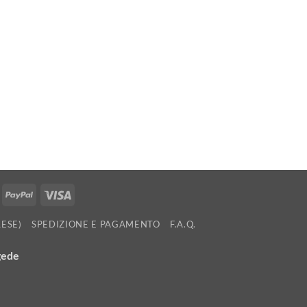
ollie
PayPal
Visa
LESE)
SPEDIZIONE E PAGAMENTO
F.A.Q.
gede