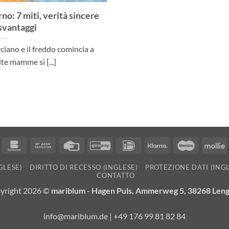
no: 7 miti, verità sincere
 svantaggi
ciano e il freddo comincia a
lte mamme si [...]
n
ancontact
Bankomat
Bank
Credit
GiroPay
IDeal
Klarna
Maestro
M
Transfer
Card
GLESE)
DIRITTO DI RECESSO (INGLESE)
PROTEZIONE DATI (ING
CONTATTO
yright 2026 ©
mariblum - Hagen Puls, Ammerweg 5, 38268 Len
info@mariblum.de | +49 176 99 81 82 84