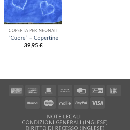
COPERTA PER NEONATI
“Cuore” – Copertine
39,95
€
American
Bancontact
Bankomat
Bank
Credit
GiroPay
IDe
Express
Transfer
Card
Klarna
Maestro
Mollie
PayPal
Visa
NOTE LEGALI
CONDIZIONI GENERALI (INGLESE)
DIRITTO DI RECESSO (INGLESE)