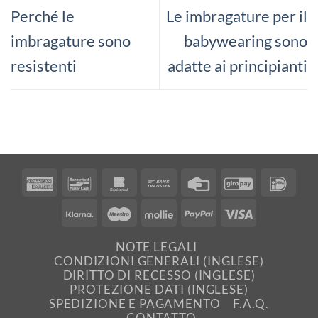
Perché le
Le imbragature per il
imbragature sono
babywearing sono
resistenti
adatte ai principianti
American
Bancontact
Bankomat
Bank
Credit
GiroPay
IDea
Express
Transfer
Card
Klarna
Maestro
Mollie
PayPal
Visa
NOTE LEGALI
CONDIZIONI GENERALI (INGLESE)
DIRITTO DI RECESSO (INGLESE)
PROTEZIONE DATI (INGLESE)
SPEDIZIONE E PAGAMENTO
F.A.Q.
CONTATTO