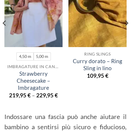
RING SLINGS
4,50 m
5,00 m
Curry dorato – Ring
IMBRAGATURE IN CANAPA
Sling in lino
Strawberry
109,95
€
Cheesecake –
Imbragature
219,95
€
–
229,95
€
Indossare una fascia può anche aiutare il
bambino a sentirsi più sicuro e fiducioso,