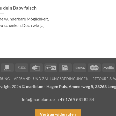
du dein Baby falsch
ine wunderbare Möglichkeit,
 schenken. Doch wie [...]
n
ancontact
Bankomat
Bank
Credit
GiroPay
IDeal
Klarna
Maestro
M
Transfer
Card
ÄRUNG
VERSAND- UND ZAHLUNGSBEDINGUNGEN
RETOURE & 
yright 2026 ©
mariblum - Hagen Puls, Ammerweg 5, 38268 Len
info@mariblum.de | +49 176 99 81 82 84
Vertrag widerrufen