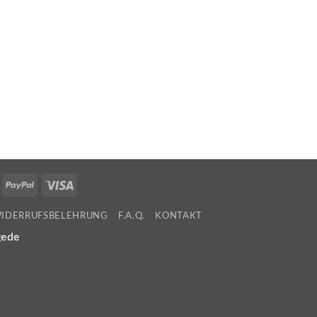
ollie
PayPal
Visa
WIDERRUFSBELEHRUNG
F.A.Q.
KONTAKT
gede