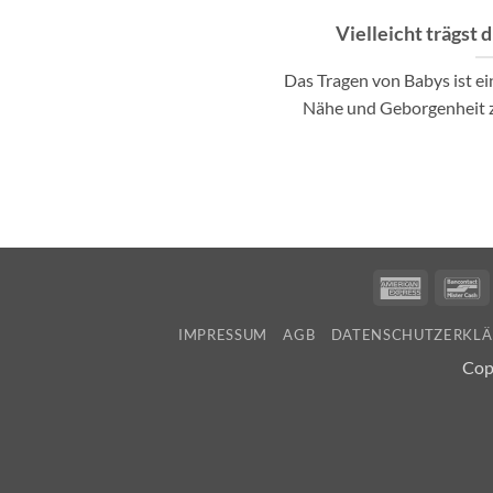
Vielleicht trägst 
Das Tragen von Babys ist e
Nähe und Geborgenheit zu
America
B
Express
IMPRESSUM
AGB
DATENSCHUTZERKL
Cop