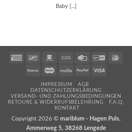
Baby [...]
American
Bancontact
Bankomat
Bank
Credit
GiroPay
IDe
Express
Transfer
Card
Klarna
Maestro
Mollie
PayPal
Visa
IMPRESSUM
AGB
DATENSCHUTZERKLÄRUNG
VERSAND- UND ZAHLUNGSBEDINGUNGEN
RETOURE & WIDERRUFSBELEHRUNG
F.A.Q.
KONTAKT
Copyright 2026 ©
mariblum - Hagen Puls,
Ammerweg 5, 38268 Lengede